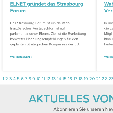
ELNET gründet das Strasbourg
Wah
Forum
Ver
Das Strasbourg Forum ist ein deutsch-
In un
französisches Austauschformat auf
die z
parlamentarischer Ebene. Ziel ist die Erarbeitung
Mögli
konkreter Handlungsempfehlungen für den
hinau
geplanten Strategischen Kompasses der EU.
Parte
WEITERLESEN »
WEITE
1
2
3
4
5
6
7
8
9
10
11
12
13
14
15
16
17
18
19
20
21
22
2
AKTUELLES VO
Abonnieren Sie unseren New