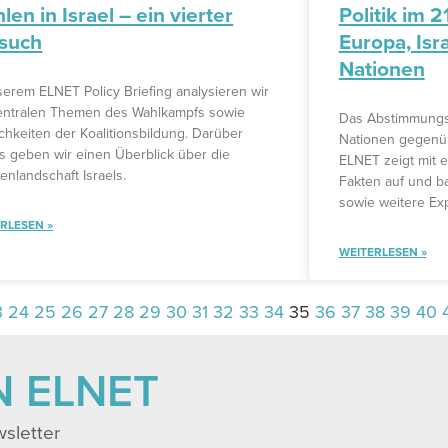
len in Israel – ein vierter
Politik im 2
such
Europa, Isr
Nationen
serem ELNET Policy Briefing analysieren wir
entralen Themen des Wahlkampfs sowie
Das Abstimmungsv
chkeiten der Koalitionsbildung. Darüber
Nationen gegenüber
s geben wir einen Überblick über die
ELNET zeigt mit e
ienlandschaft Israels.
Fakten auf und b
sowie weitere Ex
RLESEN »
WEITERLESEN »
3
24
25
26
27
28
29
30
31
32
33
34
35
36
37
38
39
40
N ELNET
sletter