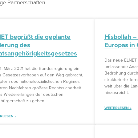
ige Partnerschaften.
ET begrüßt die geplante
Hisbollah –
erung des
Europas in
atsangehörigkeitsgesetzes
Das neue ELNET Po
umfassende Analy
. März 2021 hat die Bundesregierung ein
Bedrohung durch 
 Gesetzesvorhaben auf den Weg gebracht,
strukturierte Terr
fern des nationalsozialistischen Regimes
weit über die La
hren Nachfahren größere Rechtssicherheit
hinausreicht.
as Wiedererlangen der deutschen
sbürgerschaft zu geben.
WEITERLESEN »
RLESEN »