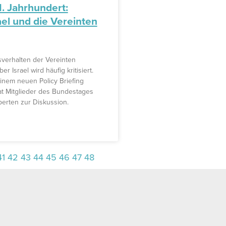
1. Jahrhundert:
ael und die Vereinten
erhalten der Vereinten
 Israel wird häufig kritisiert.
inem neuen Policy Briefing
at Mitglieder des Bundestages
perten zur Diskussion.
41
42
43
44
45
46
47
48