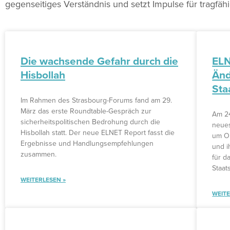
gegenseitiges Verständnis und setzt Impulse für tragfäh
Die wachsende Gefahr durch die
ELN
Hisbollah
Änd
Sta
Im Rahmen des Strasbourg-Forums fand am 29.
März das erste Roundtable-Gespräch zur
Am 24
sicherheitspolitischen Bedrohung durch die
neues
Hisbollah statt. Der neue ELNET Report fasst die
um Op
Ergebnisse und Handlungsempfehlungen
und i
zusammen.
für d
Staat
WEITERLESEN »
WEITE