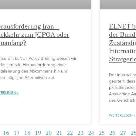
rausforderung Iran –
ELNET be
ckkehr zum JCPOA oder
der Bund
uanfang?
Zuständig
Internati
Strafgeri
unserem ELNET Policy Briefing weisen wir
 die zentrale Herausforderung einer
italisierung des Abkommens hin und
Der Internatio
gen mögliche Alternativen auf.
geurteilt, dass
palästinensisc
TERLESEN »
Auswärtige Amt
des Gerichtsh
WEITERLESEN »
16
17
18
19
20
21
22
23
24
25
26
27
2