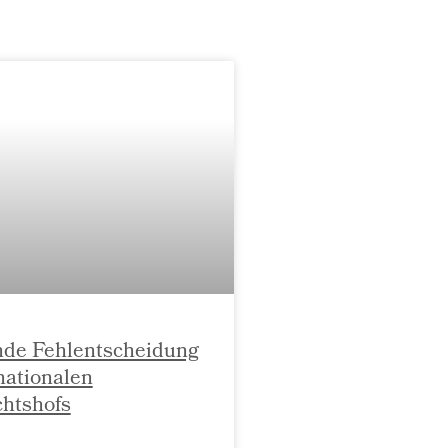
nde Fehlentscheidung
nationalen
chtshofs