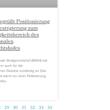
grüßt Positionierung
esregierung zum
keitsbereich des
onalen
chtshofes
nale Strafgerichtshof (IStGH) hat
 er auch für die
hen Gebiete zuständig ist. Das
 warnt vor einer Politisierung
ofes.
8
29
30
31
32
33
34