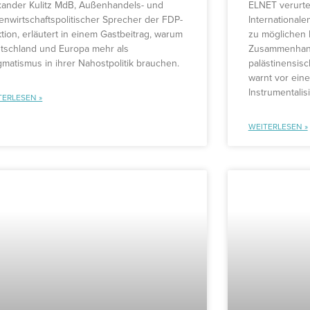
xander Kulitz MdB, Außenhandels- und
ELNET verurte
enwirtschaftspolitischer Sprecher der FDP-
Internationale
tion, erläutert in einem Gastbeitrag, warum
zu möglichen 
tschland und Europa mehr als
Zusammenhang 
gmatismus in ihrer Nahostpolitik brauchen.
palästinensisc
warnt vor eine
Instrumentalis
TERLESEN »
WEITERLESEN »