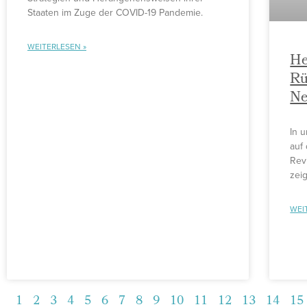
Staaten im Zuge der COVID-19 Pandemie.
WEITERLESEN »
He
Rü
Ne
In 
auf
Rev
zei
WEI
1
2
3
4
5
6
7
8
9
10
11
12
13
14
15