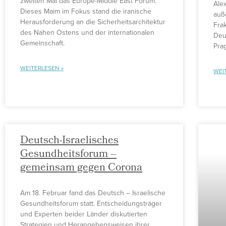
zweiten Mal das Europe-Middle East Forum.
Ale
Dieses Maim im Fokus stand die iranische
auß
Herausforderung an die Sicherheitsarchitektur
Frak
des Nahen Ostens und der internationalen
Deu
Gemeinschaft.
Pra
WEITERLESEN »
WEI
Deutsch-Israelisches
Gesundheitsforum –
gemeinsam gegen Corona
Am 18. Februar fand das Deutsch – Israelische
Gesundheitsforum statt. Entscheidungsträger
und Experten beider Länder diskutierten
Strategien und Herangehensweisen ihrer