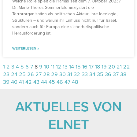
Welche Rolle spielt die Hamas seit dem 7. Oktober 2023?
Dr. Marie-Theres Sommerfeld analysiert die
Terrororganisation als politischen Akteur, ihre Ideologie,
Strukturen – und warum ihr Einfluss nicht nur für Israel,
sondern auch für Europa eine sicherheitspolitische
Herausforderung ist.
WEITERLESEN »
1
2
3
4
5
6
7
8
9
10
11
12
13
14
15
16
17
18
19
20
21
22
23
24
25
26
27
28
29
30
31
32
33
34
35
36
37
38
39
40
41
42
43
44
45
46
47
48
AKTUELLES VON
ELNET