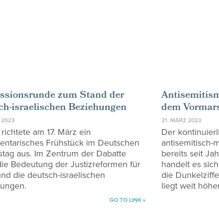
ssionsrunde zum Stand der
Antisemitism
ch-israelischen Beziehungen
dem Vormar
 2023
21. MÄRZ 2023
richtete am 17. März ein
Der kontinuier
entarisches Frühstück im Deutschen
antisemitisch-m
tag aus. Im Zentrum der Dabatte
bereits seit J
die Bedeutung der Justizreformen für
handelt es sic
und die deutsch-israelischen
die Dunkelziffe
hungen.
liegt weit höher
GO TO LINK »