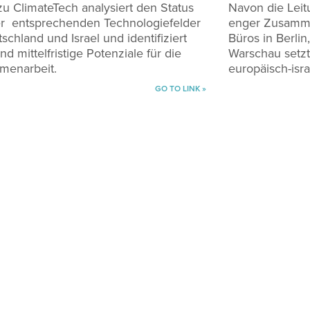
zu ClimateTech analysiert den Status
Navon die Leit
r entsprechenden Technologiefelder
enger Zusamme
schland und Israel und identifiziert
Büros in Berlin
nd mittelfristige Potenziale für die
Warschau setzt
menarbeit.
europäisch-isr
GO TO LINK »