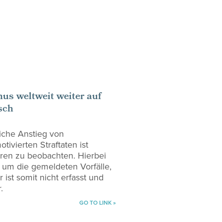
us weltweit weiter auf
sch
liche Anstieg von
otivierten Straftaten ist
ahren zu beobachten. Hierbei
h um die gemeldeten Vorfälle,
r ist somit nicht erfasst und
.
GO TO LINK »