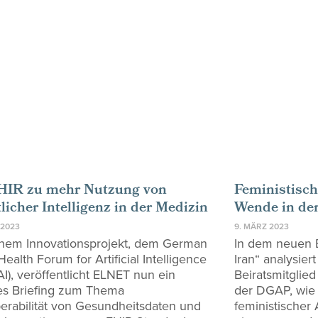
HIR zu mehr Nutzung von
Feministisch
licher Intelligenz in der Medizin
Wende in der
 2023
9. MÄRZ 2023
inem Innovationsprojekt, dem German
In dem neuen B
 Health Forum for Artificial Intelligence
Iran“ analysier
AI), veröffentlicht ELNET nun ein
Beiratsmitglie
es Briefing zum Thema
der DGAP, wie
perabilität von Gesundheitsdaten und
feministischer