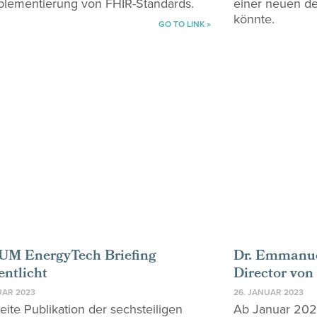
plementierung von FHIR-Standards.
einer neuen de
könnte.
GO TO LINK »
M EnergyTech Briefing
Dr. Emmanue
entlicht
Director von
UAR 2023
26. JANUAR 2023
eite Publikation der sechsteiligen
Ab Januar 202