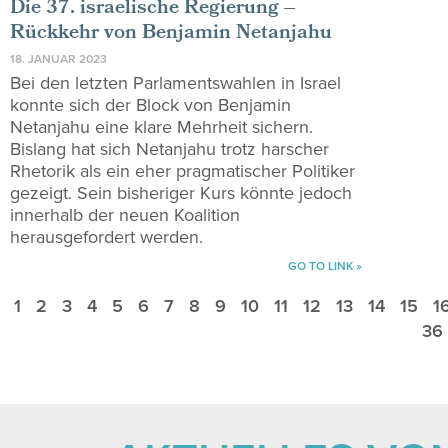
Die 37. israelische Regierung –
Rückkehr von Benjamin Netanjahu
18. JANUAR 2023
Bei den letzten Parlamentswahlen in Israel
konnte sich der Block von Benjamin
Netanjahu eine klare Mehrheit sichern.
Bislang hat sich Netanjahu trotz harscher
Rhetorik als ein eher pragmatischer Politiker
gezeigt. Sein bisheriger Kurs könnte jedoch
innerhalb der neuen Koalition
herausgefordert werden.
GO TO LINK »
1
2
3
4
5
6
7
8
9
10
11
12
13
14
15
1
36