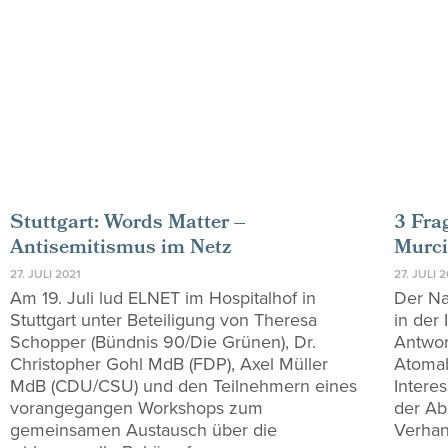
Stuttgart: Words Matter –
3 Fra
Antisemitismus im Netz
Murc
27. JULI 2021
27. JULI 
Am 19. Juli lud ELNET im Hospitalhof in
Der Na
Stuttgart unter Beteiligung von Theresa
in der
Schopper (Bündnis 90/Die Grünen), Dr.
Antwor
Christopher Gohl MdB (FDP), Axel Müller
Atomab
MdB (CDU/CSU) und den Teilnehmern eines
Intere
vorangegangen Workshops zum
der A
gemeinsamen Austausch über die
Verhan