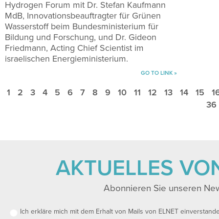
Hydrogen Forum mit Dr. Stefan Kaufmann
MdB, Innovationsbeauftragter für Grünen
Wasserstoff beim Bundesministerium für
Bildung und Forschung, und Dr. Gideon
Friedmann, Acting Chief Scientist im
israelischen Energieministerium.
GO TO LINK »
1
2
3
4
5
6
7
8
9
10
11
12
13
14
15
1
36
AKTUELLES VO
Abonnieren Sie unseren New
Ich erkläre mich mit dem Erhalt von Mails von ELNET einverstand