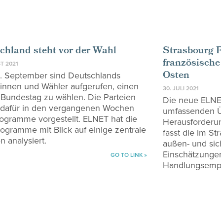
chland steht vor der Wahl
Strasbourg F
französische
T 2021
Osten
 September sind Deutschlands
innen und Wähler aufgerufen, einen
30. JULI 2021
Bundestag zu wählen. Die Parteien
Die neue ELNET
dafür in den vergangenen Wochen
umfassenden Üb
rogramme vorgestellt. ELNET hat die
Herausforderu
ogramme mit Blick auf einige zentrale
fasst die im St
 analysiert.
außen- und sic
Einschätzunge
GO TO LINK »
Handlungsemp