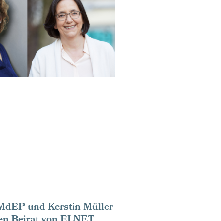
 MdEP und Kerstin Müller
den Beirat von ELNET