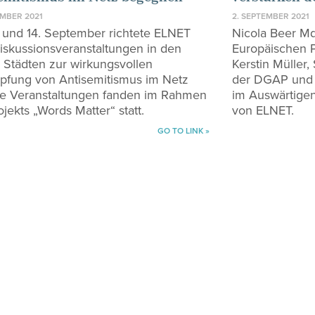
EMBER 2021
2. SEPTEMBER 2021
 und 14. September richtete ELNET
Nicola Beer Md
iskussionsveranstaltungen in den
Europäischen 
 Städten zur wirkungsvollen
Kerstin Müller,
fung von Antisemitismus im Netz
der DGAP und 
ie Veranstaltungen fanden im Rahmen
im Auswärtigen
jekts „Words Matter“ statt.
von ELNET.
GO TO LINK »