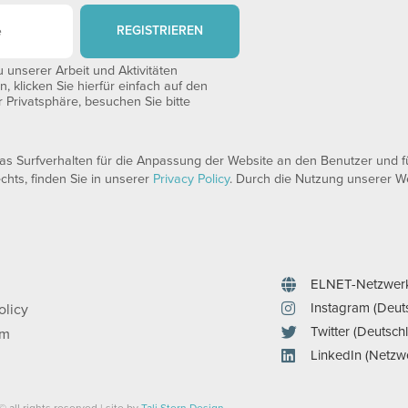
REGISTRIEREN
unserer Arbeit und Aktivitäten
 klicken Sie hierfür einfach auf den
 Privatsphäre, besuchen Sie bitte
 Surfverhalten für die Anpassung der Website an den Benutzer und für
echts, finden Sie in unserer
Privacy Policy
. Durch die Nutzung unserer We
ELNET-Netzwer
Instagram (Deut
olicy
Twitter (Deutsch
um
LinkedIn (Netzw
© all rights reserved | site by
Tali Stern Design