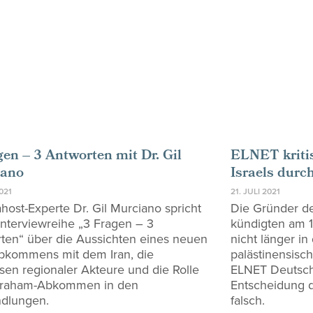
gen – 3 Antworten mit Dr. Gil
ELNET kritis
iano
Israels durch
2021
21. JULI 2021
host-Experte Dr. Gil Murciano spricht
Die Gründer de
 Interviewreihe „3 Fragen – 3
kündigten am 1
ten“ über die Aussichten eines neuen
nicht länger in
kommens mit dem Iran, die
palästinensisc
ssen regionaler Akteure und die Rolle
ELNET Deutschla
braham-Abkommen in den
Entscheidung d
dlungen.
falsch.