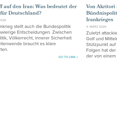
ff auf den Iran: Was bedeutet der
Von Akritori 
 für Deutschland?
Bündnispoli
Irankrieges
2026
nkrieg stellt auch die Bundespolitik
3. MÄRZ 2026
hwierige Entscheidungen. Zwischen
Zuletzt attacki
itik, Völkerrecht, innerer Sicherheit
Golf und Mittel
itenwende braucht es klare
Stützpunkt auf
ten.
Folgen hat der
der von einem 
GO TO LINK »