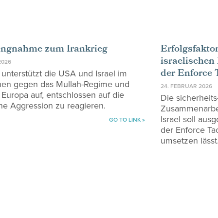
ungnahme zum Irankrieg
Erfolgsfakto
israelischen
2026
der Enforce 
unterstützt die USA und Israel im
en gegen das Mullah-Regime und
24. FEBRUAR 2026
t Europa auf, entschlossen auf die
Die sicherheits
che Aggression zu reagieren.
Zusammenarbei
Israel soll aus
GO TO LINK »
der Enforce Tac
umsetzen lässt