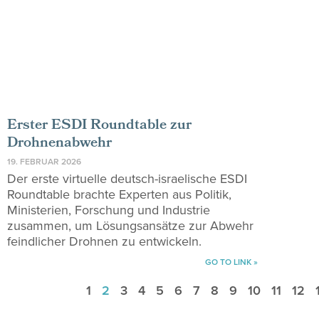
Erster ESDI Roundtable zur
Drohnenabwehr
19. FEBRUAR 2026
Der erste virtuelle deutsch-israelische ESDI
Roundtable brachte Experten aus Politik,
Ministerien, Forschung und Industrie
zusammen, um Lösungsansätze zur Abwehr
feindlicher Drohnen zu entwickeln.
GO TO LINK »
1
2
3
4
5
6
7
8
9
10
11
12