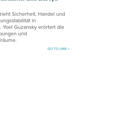
zieht Sicherheit, Handel und
ngsstabilität in
. Yoel Guzansky erörtert die
ebungen und
lräume.
GO TO LINK »