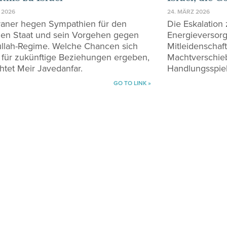
24. MÄRZ 2026
 2026
Die Eskalation 
Iraner hegen Sympathien für den
Energieversorgu
hen Staat und sein Vorgehen gegen
Mitleidenschaft
llah-Regime. Welche Chancen sich
Machtverschi
 für zukünftige Beziehungen ergeben,
Handlungsspie
htet Meir Javedanfar.
GO TO LINK »