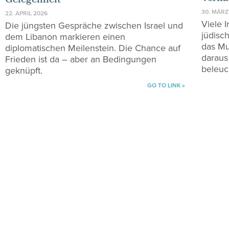
Gelegenheit
30. MÄRZ
22. APRIL 2026
Viele 
Die jüngsten Gespräche zwischen Israel und
jüdisc
dem Libanon markieren einen
das Mu
diplomatischen Meilenstein. Die Chance auf
daraus
Frieden ist da – aber an Bedingungen
beleuc
geknüpft.
GO TO LINK »