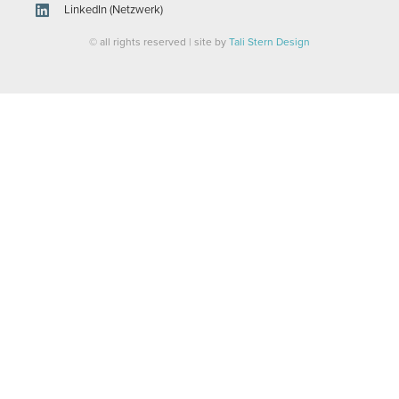
LinkedIn (Netzwerk)
© all rights reserved | site by
Tali Stern Design