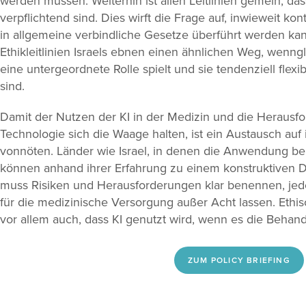
werden müssen. Weiterhin ist allen Leitlinien gemein, dass
verpflichtend sind. Dies wirft die Frage auf, inwieweit k
in allgemeine verbindliche Gesetze überführt werden kan
Ethikleitlinien Israels ebnen einen ähnlichen Weg, wenng
eine untergeordnete Rolle spielt und sie tendenziell flexi
sind.
Damit der Nutzen der KI in der Medizin und die Herausf
Technologie sich die Waage halten, ist ein Austausch auf 
vonnöten. Länder wie Israel, in denen die Anwendung berei
können anhand ihrer Erfahrung zu einem konstruktiven D
muss Risiken und Herausforderungen klar benennen, jed
für die medizinische Versorgung außer Acht lassen. Ethi
vor allem auch, dass KI genutzt wird, wenn es die Behand
ZUM POLICY BRIEFING