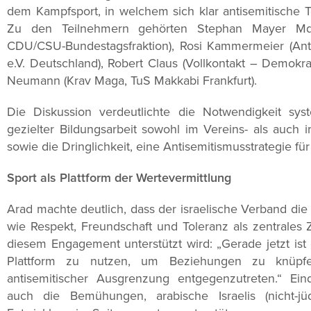
dem Kampfsport, in welchem sich klar antisemitisch
Zu den Teilnehmern gehörten Stephan Mayer MdB (
CDU/CSU-Bundestagsfraktion), Rosi Kammermeier (Ant
e.V. Deutschland), Robert Claus (Vollkontakt – Demokr
Neumann (Krav Maga, TuS Makkabi Frankfurt).
Die Diskussion verdeutlichte die Notwendigkeit sys
gezielter Bildungsarbeit sowohl im Vereins- als auch
sowie die Dringlichkeit, eine Antisemitismusstrategie fü
Sport als Plattform der Wertevermittlung
Arad machte deutlich, dass der israelische Verband die
wie Respekt, Freundschaft und Toleranz als zentrales 
diesem Engagement unterstützt wird: „Gerade jetzt ist 
Plattform zu nutzen, um Beziehungen zu knüpf
antisemitischer Ausgrenzung entgegenzutreten.“ Eind
auch die Bemühungen, arabische Israelis (nicht-jü