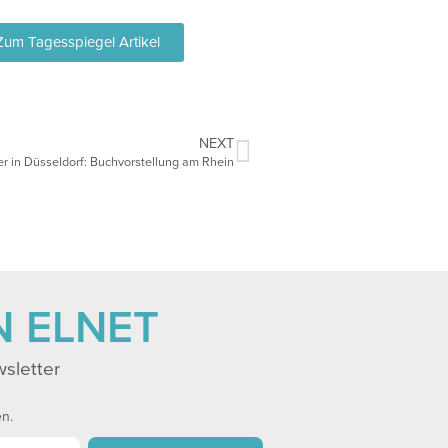
Zum Tagesspiegel Artikel
NEXT
r in Düsseldorf: Buchvorstellung am Rhein
N ELNET
sletter
en.