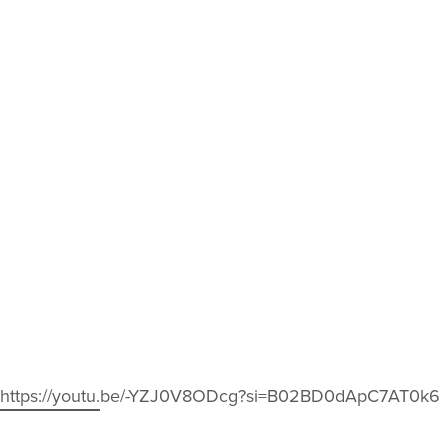
https://youtu.be/-YZJ0V8ODcg?si=B02BD0dApC7AT0k6