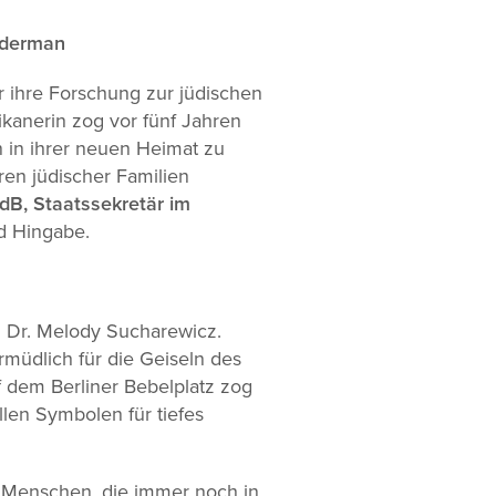
iderman
r ihre Forschung zur jüdischen
ikanerin zog vor fünf Jahren
 in ihrer neuen Heimat zu
en jüdischer Familien
B, Staatssekretär im
d Hingabe.
 Dr. Melody Sucharewicz.
rmüdlich für die Geiseln des
uf dem Berliner Bebelplatz zog
len Symbolen für tiefes
1 Menschen, die immer noch in