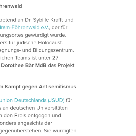
öhrenwald
retend an Dr. Sybille Krafft und
dram-Föhrenwald e.V.
, der für
ungsortes gewürdigt wurde.
rs für jüdische Holocaust-
gegnungs- und Bildungszentrum.
ichen Teams ist unter 27
n
Dorothee Bär MdB
das Projekt
im Kampf gegen Antisemitismus
union Deutschlands (JSUD)
für
 an deutschen Universitäten
n den Preis entgegen und
sonders angesichts der
 gegenüberstehen. Sie würdigten