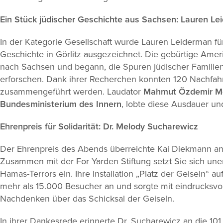
Ein Stück jüdischer Geschichte aus Sachsen: Lauren Le
In der Kategorie Gesellschaft wurde Lauren Leiderman fü
Geschichte in Görlitz ausgezeichnet. Die gebürtige Amer
nach Sachsen und begann, die Spuren jüdischer Familien
erforschen. Dank ihrer Recherchen konnten 120 Nachfahr
zusammengeführt werden. Laudator
Mahmut Özdemir Md
Bundesministerium des Innern
, lobte diese Ausdauer un
Ehrenpreis für Solidarität: Dr. Melody Sucharewicz
Der Ehrenpreis des Abends überreichte Kai Diekmann an
Zusammen mit der For Yarden Stiftung setzt Sie sich une
Hamas-Terrors ein. Ihre Installation „Platz der Geiseln“ a
mehr als 15.000 Besucher an und sorgte mit eindrucksvol
Nachdenken über das Schicksal der Geiseln.
In ihrer Dankesrede erinnerte Dr. Sucharewicz an die 10