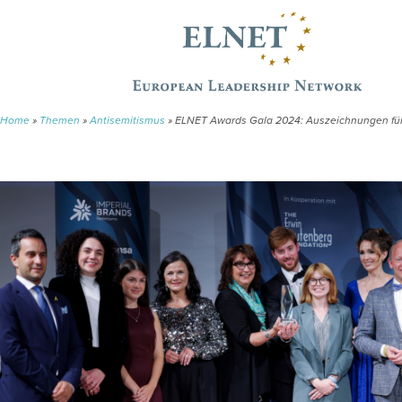
Home
»
Themen
»
Antisemitismus
»
ELNET Awards Gala 2024: Auszeichnungen fü