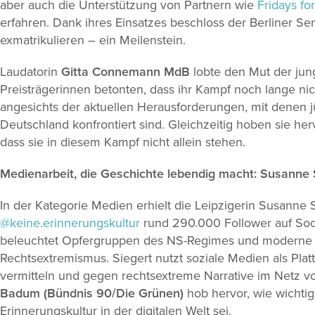
aber auch die Unterstützung von Partnern wie
Fridays for
erfahren. Dank ihres Einsatzes beschloss der Berliner Se
exmatrikulieren – ein Meilenstein.
Laudatorin
Gitta Connemann MdB
lobte den Mut der jun
Preisträgerinnen betonten, dass ihr Kampf noch lange nic
angesichts der aktuellen Herausforderungen, mit denen j
Deutschland konfrontiert sind. Gleichzeitig hoben sie herv
dass sie in diesem Kampf nicht allein stehen.
Medienarbeit, die Geschichte lebendig macht: Susanne 
In der Kategorie Medien erhielt die Leipzigerin Susanne Si
@keine.erinnerungskultur
rund 290.000 Follower auf Soci
beleuchtet Opfergruppen des NS-Regimes und moderne
Rechtsextremismus. Siegert nutzt soziale Medien als Plat
vermitteln und gegen rechtsextreme Narrative im Netz v
Badum (Bündnis 90/Die Grünen)
hob hervor, wie wichtig 
Erinnerungskultur in der digitalen Welt sei.