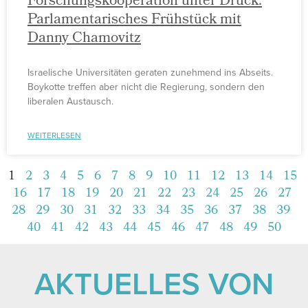
Forschungskooperation unter Druck:
Parlamentarisches Frühstück mit
Danny Chamovitz
Israelische Universitäten geraten zunehmend ins Abseits.
Boykotte treffen aber nicht die Regierung, sondern den
liberalen Austausch.
WEITERLESEN
1
2
3
4
5
6
7
8
9
10
11
12
13
14
15
16
17
18
19
20
21
22
23
24
25
26
27
28
29
30
31
32
33
34
35
36
37
38
39
40
41
42
43
44
45
46
47
48
49
50
AKTUELLES VON