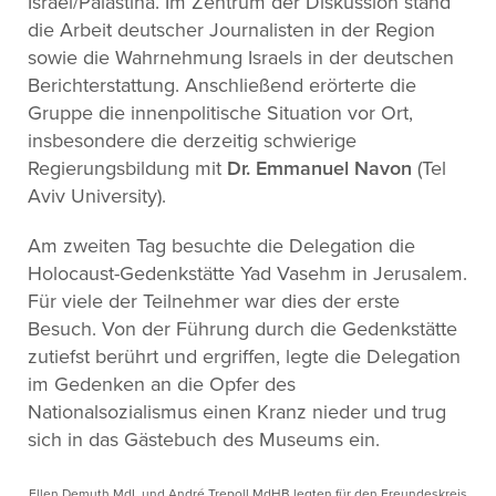
Israel/Palästina. Im Zentrum der Diskussion stand
die Arbeit deutscher Journalisten in der Region
sowie die Wahrnehmung Israels in der deutschen
Berichterstattung. Anschließend erörterte die
Gruppe die innenpolitische Situation vor Ort,
insbesondere die derzeitig schwierige
Regierungsbildung mit
Dr. Emmanuel Navon
(Tel
Aviv University).
Am zweiten Tag besuchte die Delegation die
Holocaust-Gedenkstätte Yad Vasehm in Jerusalem.
Für viele der Teilnehmer war dies der erste
Besuch. Von der Führung durch die Gedenkstätte
zutiefst berührt und ergriffen, legte die Delegation
im Gedenken an die Opfer des
Nationalsozialismus einen Kranz nieder und trug
sich in das Gästebuch des Museums ein.
Ellen Demuth MdL und André Trepoll MdHB legten für den Freundeskreis